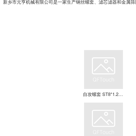
新乡市元亨机械有限公司是一家生产钢丝螺套、滤芯滤器和金属筛
自攻螺套 ST8*1.25*16 钢丝螺套 牙套 护套 元亨机械