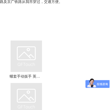
路及京广铁路从我市穿过，交通方便。
螺套手动扳手 英制牙套扳手，钢丝螺套扳手 螺套工具