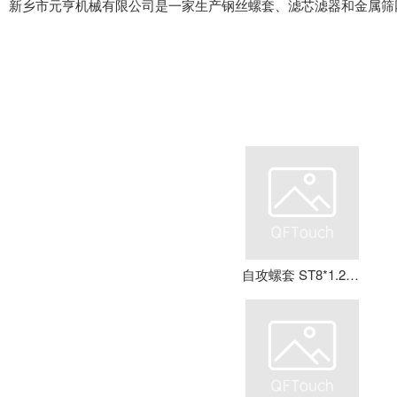
新乡市元亨机械有限公司是一家生产钢丝螺套、滤芯滤器和金属筛
自攻螺套 ST8*1.25*16 钢丝螺套 牙套 护套 元亨机械