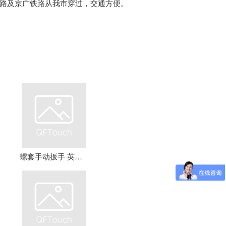
路及京广铁路从我市穿过，交通方便。
螺套手动扳手 英制牙套扳手，钢丝螺套扳手 螺套工具