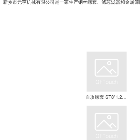
新乡市元亨机械有限公司是一家生产钢丝螺套、滤芯滤器和金属筛
自攻螺套 ST8*1.25*16 钢丝螺套 牙套 护套 元亨机械