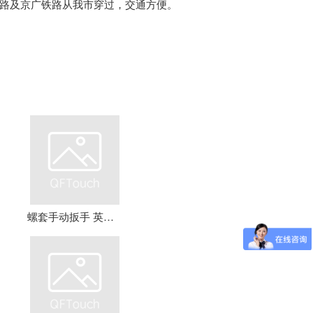
路及京广铁路从我市穿过，交通方便。
螺套手动扳手 英制牙套扳手，钢丝螺套扳手 螺套工具