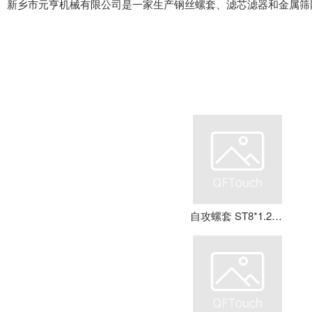
新乡市元亨机械有限公司是一家生产钢丝螺套、滤芯滤器和金属筛
自攻螺套 ST8*1.25*16 钢丝螺套 牙套 护套 元亨机械