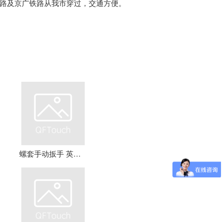
路及京广铁路从我市穿过，交通方便。
螺套手动扳手 英制牙套扳手，钢丝螺套扳手 螺套工具