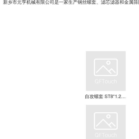
新乡市元亨机械有限公司是一家生产钢丝螺套、滤芯滤器和金属筛
自攻螺套 ST8*1.25*16 钢丝螺套 牙套 护套 元亨机械