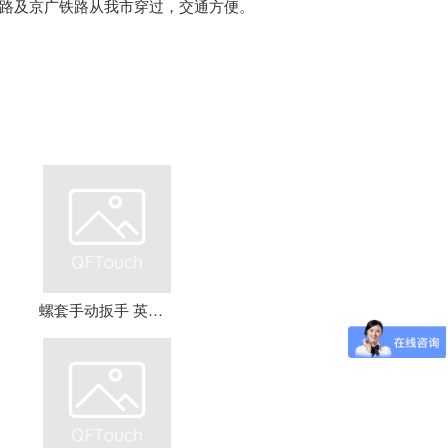
路及京广铁路从我市穿过，交通方便。
螺套手动扳手 英制牙套扳手，钢丝螺套扳手 螺套工具