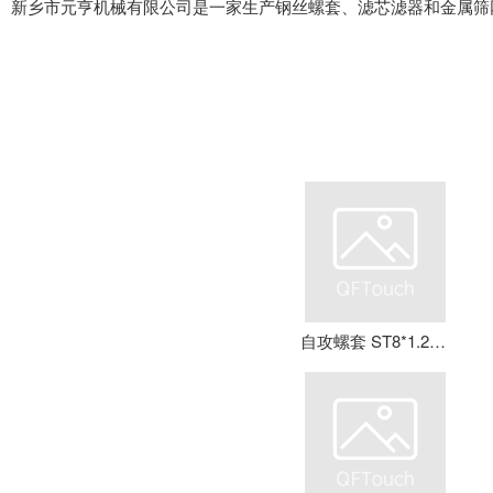
新乡市元亨机械有限公司是一家生产钢丝螺套、滤芯滤器和金属筛
自攻螺套 ST8*1.25*16 钢丝螺套 牙套 护套 元亨机械