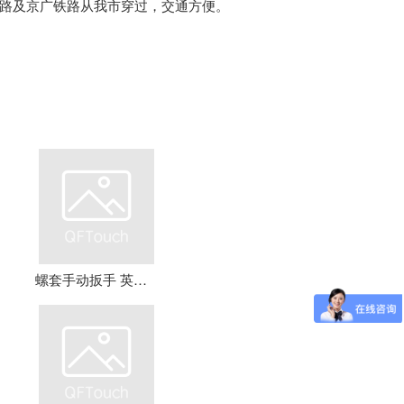
路及京广铁路从我市穿过，交通方便。
螺套手动扳手 英制牙套扳手，钢丝螺套扳手 螺套工具