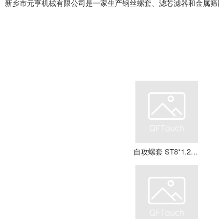
新乡市元亨机械有限公司是一家生产钢丝螺套、滤芯滤器和金属筛
自攻螺套 ST8*1.25*16 钢丝螺套 牙套 护套 元亨机械