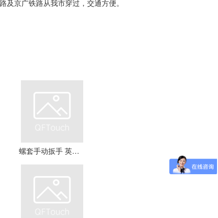
路及京广铁路从我市穿过，交通方便。
螺套手动扳手 英制牙套扳手，钢丝螺套扳手 螺套工具